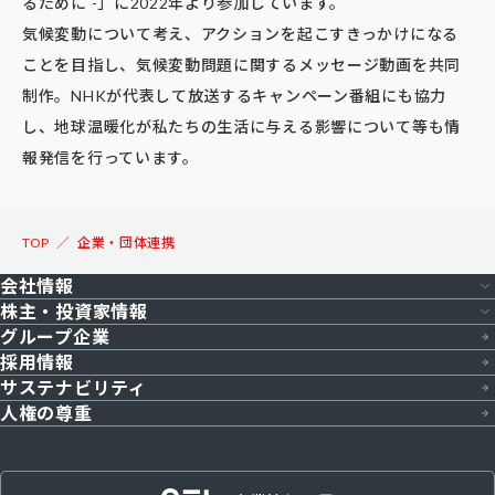
るために -」に2022年より参加しています。
気候変動について考え、アクションを起こすきっかけになる
ことを目指し、気候変動問題に関するメッセージ動画を共同
制作。NHKが代表して放送するキャンペーン番組にも協力
し、地球温暖化が私たちの生活に与える影響について等も情
報発信を行っています。
TOP
企業・団体連携
会社情報
株主・投資家情報
グループ企業
会社概要
採用情報
株主・投資家情報トップ
役員一覧
サステナビリティ
決算短信
人権の尊重
組織体制
決算説明資料
トップメッセージ