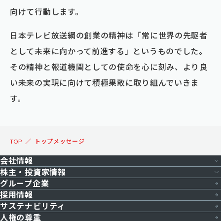
向けて行動します。
日本テレビ放送網の創業の精神は「常に世界の先駆者
として未来に向かって前進する」というものでした。
その精神と報道機関としての使命を心に刻み、より良
い未来の実現に向けて積極果敢に取り組んでいきま
す。
TOP
トップメッセージ
会社情報
株主・投資家情報
グループ企業
会社概要
採用情報
株主・投資家情報トップ
役員一覧
サステナビリティ
決算短信
人権の尊重