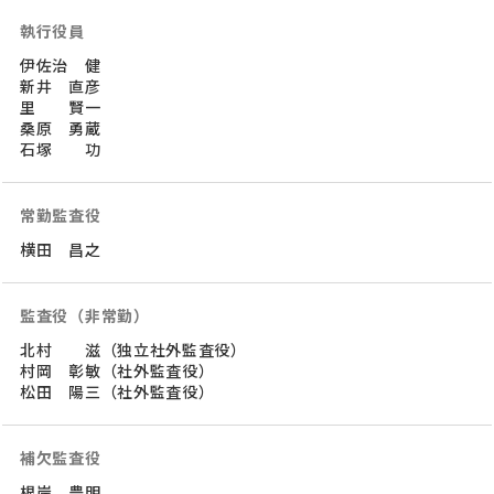
執行役員
伊佐治 健
新井 直彦
里 賢一
桑原 勇蔵
石塚 功
常勤監査役
横田 昌之
監査役（非常勤）
北村 滋（独立社外監査役）
村岡 彰敏（社外監査役）
松田 陽三（社外監査役）
補欠監査役
根岸 豊明