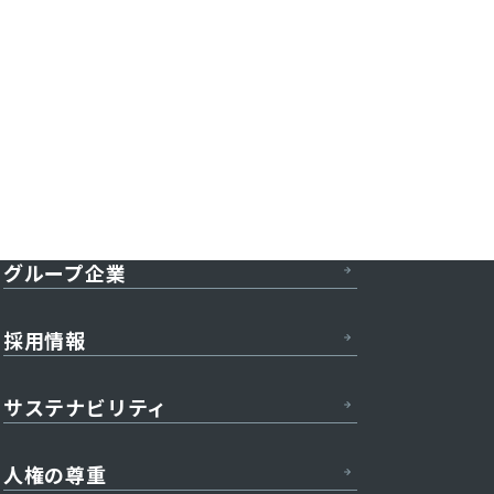
グループ企業
採用情報
サステナビリティ
人権の尊重