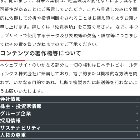
す。従いまして、将来の業績は、経営環境の変化などにより異なる
可能性があることにご留意していただき、これら見通しのみに全面
的に依拠して分析や投資判断をされることはお控え頂くようお願い
申し上げます。詳しくは「免責事項」をご覧ください。 なお、本ウ
ェブサイトで使用するデータ及び表現等の欠落・誤謬等につきまし
てはその責を負いかねますのでご了承ください。
コンテンツの著作権等について
本ウェブサイトのいかなる部分も一切の権利は日本テレビホールデ
ィングス株式会社に帰属しており、電子的または機械的な方法を問
わず、いかなる目的であれ、無断で複製または転送等を行わないよ
うお願いいたします。
会社情報
株主・投資家情報
グループ企業
会社概要
採用情報
株主・投資家情報トップ
役員一覧
サステナビリティ
決算短信
人権の尊重