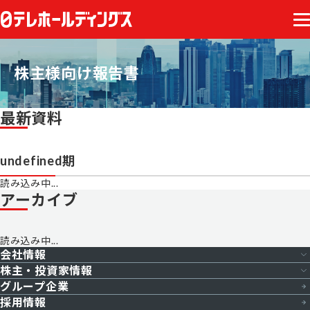
株主様向け報告書
最新資料
undefined期
読み込み中...
アーカイブ
読み込み中...
会社情報
株主・投資家情報
グループ企業
会社概要
採用情報
株主・投資家情報トップ