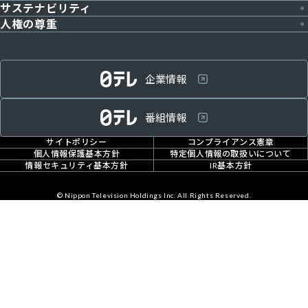
役員一覧
サステナビリティ
決算短信
人権の尊重
組織体制
決算説明資料
トップメッセージ
企業情報
統合報告書
経営理念・経営ビジョン
中期経営計画
番組情報
コーポレートガバナンス
IRカレンダー
サイトポリシー
コンプライアンス憲章
日本テレビグループの歩み
個人情報保護基本方針
特定個人情報の取扱いについて
情報セキュリティ基本方針
IR基本方針
インパクトレポート
株式情報
©
Nippon Television Holdings Inc. All Rights Reserved.
株主総会
株主優待
株主向け報告書