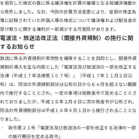
を拒否した株式の数に係る議決権を計算の基礎となる総議決権数か
ら除外しました。なお、今回の計算方法変更により、従前の株主名
簿に記録されていた外国人等の株式について議決権および配当金の
受け取りに関する権利が一部減少する可能性があります。
電波法・放送法改正法（間接外資規制）の施行に関
するお知らせ
放送に係る外資規制の実効性を確保することを目的とし、間接外資
規制の導入を主な内容とした「電波法及び放送法の一部を改正する
法律（平成１７年法律第１０７号）」（平成１７年１１月２日公
布）は、同法の外資規制部分は公布の日から６ヶ月を超えない範囲
内で施行することとされ、一定の事項は総務省令で定めることとさ
れておりましたが、平成１８年２月８日に次の政省令が公布され、
同法の外資規制部分は平成１８年４月１日から施行されることとな
りました。
政令第２１号「電波法及び放送法の一部を改正する法律の一部
の施行期日を定める政令」