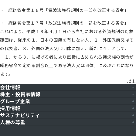
総務省令第１６号「電波法施行規則の一部を改正する省令」
総務省令第１７号「放送法施行規則の一部を改正する省令」
これにより、平成１８年４月１日から当社における外資規制の対象
範囲は、従来の１．日本の国籍を有しない人、２．外国政府又はそ
の代表者、３．外国の法人又は団体に加え、新たに４．として、
「１．から３．に掲げる者により直接に占められる議決権の割合が
総務省令で定める割合以上である法人又は団体」に及ぶことになり
ます。
以上
会社情報
株主・投資家情報
グループ企業
会社概要
採用情報
株主・投資家情報トップ
役員一覧
サステナビリティ
決算短信
人権の尊重
組織体制
決算説明資料